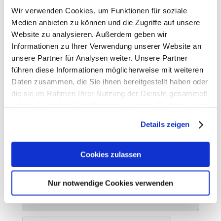
Wir verwenden Cookies, um Funktionen für soziale
Schnellkontakt:
Medien anbieten zu können und die Zugriffe auf unsere
Website zu analysieren. Außerdem geben wir
Informationen zu Ihrer Verwendung unserer Website an
unsere Partner für Analysen weiter. Unsere Partner
führen diese Informationen möglicherweise mit weiteren
Daten zusammen, die Sie ihnen bereitgestellt haben oder
die sie im Rahmen Ihrer Nutzung der Dienste gesammelt
haben. Sie geben Einwilligung zu unseren Cookies, wenn
Sie unsere Webseite weiterhin nutzen.
Details zeigen
Erfahren Sie in unserer
Datenschutzerklärung
mehr
darüber, wer wir sind, wie Sie uns kontaktieren können
Cookies zulassen
und wie wir personenbezogene Daten verarbeiten.
Nur notwendige Cookies verwenden
Sie können Ihre Einwilligung jederzeit von der
Cookie-
Erklärung
in unserer Website ändern oder widerrufen.