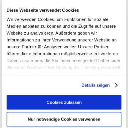
Determination of complex multilayer systems
Diese Webseite verwendet Cookies
Automated measurements e.g. in quality control
Wir verwenden Cookies, um Funktionen für soziale
Medien anbieten zu können und die Zugriffe auf unsere
Website zu analysieren. Außerdem geben wir
Schnellkontakt:
Informationen zu Ihrer Verwendung unserer Website an
unsere Partner für Analysen weiter. Unsere Partner
führen diese Informationen möglicherweise mit weiteren
Daten zusammen, die Sie ihnen bereitgestellt haben oder
die sie im Rahmen Ihrer Nutzung der Dienste gesammelt
haben. Sie geben Einwilligung zu unseren Cookies, wenn
Sie unsere Webseite weiterhin nutzen.
Details zeigen
Erfahren Sie in unserer
Datenschutzerklärung
mehr
darüber, wer wir sind, wie Sie uns kontaktieren können
Cookies zulassen
und wie wir personenbezogene Daten verarbeiten.
Nur notwendige Cookies verwenden
Sie können Ihre Einwilligung jederzeit von der
Cookie-