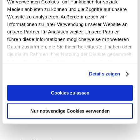
Wir verwenden Cookies, um Funktionen für soziale
Um diese wahrnehmen und berücksichtigen zu
Medien anbieten zu können und die Zugriffe auf unsere
können, ist eine adäquate Unternehmenskultur
Website zu analysieren. Außerdem geben wir
Informationen zu Ihrer Verwendung unserer Website an
erforderlich, die eine wertebasierte
unsere Partner für Analysen weiter. Unsere Partner
Führungsphilosophie, die Akzeptanz von
führen diese Informationen möglicherweise mit weiteren
Veränderungen durch den Wandel der
Daten zusammen, die Sie ihnen bereitgestellt haben oder
Lebensphasen, die Anerkennung von
die sie im Rahmen Ihrer Nutzung der Dienste gesammelt
Entwicklungsimpulsen und funktionierende
haben. Sie geben Einwilligung zu unseren Cookies, wenn
Kommunikationsstrukturen einschließt.
Sie unsere Webseite weiterhin nutzen.
Details zeigen
Nächstes Thema:
Erfahren Sie in unserer
Datenschutzerklärung
mehr
darüber, wer wir sind, wie Sie uns kontaktieren können
Cookies zulassen
und wie wir personenbezogene Daten verarbeiten.
Firmengeschichte
Nur notwendige Cookies verwenden
Sie können Ihre Einwilligung jederzeit von der
Cookie-
Erklärung
in unserer Website ändern oder widerrufen.