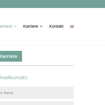
gement
Karriere
Kontakt
chstes Thema:
Karriere
hnellkontakt: