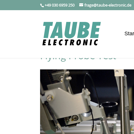
+49 030 6959 250
frage@taube-electronic.de
Star
Flying Probe Test