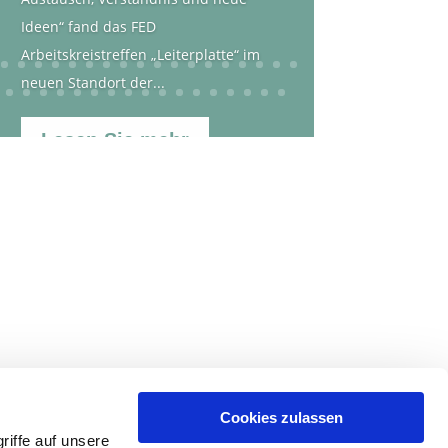
Ideen“ fand das FED
Arbeitskreistreffen „Leiterplatte“ im
neuen Standort der...
Lesen Sie mehr
Cookies zulassen
iffe auf unsere