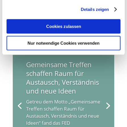
Bauteilfreiheit oben und unten: 50 mm
Sie unsere Webseite weiterhin nutzen.
Details zeigen
Erfahren Sie in unserer
Datenschutzerklärung
mehr
←
älterer Beitrag
neuerer Beitrag
→
darüber, wer wir sind, wie Sie uns kontaktieren können
Cookies zulassen
und wie wir personenbezogene Daten verarbeiten.
Nur notwendige Cookies verwenden
Sie können Ihre Einwilligung jederzeit von der
Cookie-
Erklärung
in unserer Website ändern oder widerrufen.
Gemeinsame Treffen
schaffen Raum für
Austausch, Verständnis
und neue Ideen
Getreu dem Motto „Gemeinsame
Treffen schaffen Raum für
Austausch, Verständnis und neue
Ideen“ fand das FED