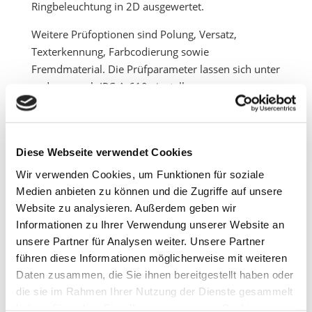
Ringbeleuchtung in 2D ausgewertet.
Weitere Prüfoptionen sind Polung, Versatz,
Texterkennung, Farbcodierung sowie
Fremdmaterial. Die Prüfparameter lassen sich unter
anderen nach IPC-A-610 einstellen.
Für die Erstellung von Prüfprogrammen sind
Gerber- und Bestückungsdaten notwendig.
Auflösung:
Diese Webseite verwendet Cookies
Wir verwenden Cookies, um Funktionen für soziale
XY = 10 µm
Medien anbieten zu können und die Zugriffe auf unsere
Z = 1 µm
Website zu analysieren. Außerdem geben wir
Informationen zu Ihrer Verwendung unserer Website an
Leiterplatten mit folgenden Dimensionen
unsere Partner für Analysen weiter. Unsere Partner
können inspiziert werden:
führen diese Informationen möglicherweise mit weiteren
max: 510 mm x 510 mm
Daten zusammen, die Sie ihnen bereitgestellt haben oder
min: 50 mm x 50 mm
die sie im Rahmen Ihrer Nutzung der Dienste gesammelt
Dicke: 0,4 mm – 5,0 mm
haben. Sie geben Einwilligung zu unseren Cookies, wenn