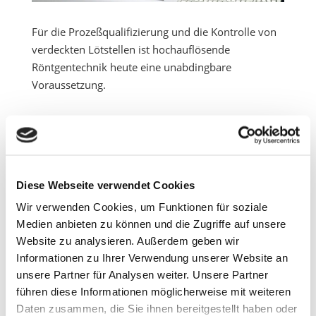
Für die Prozeßqualifizierung und die Kontrolle von
verdeckten Lötstellen ist hochauflösende
Röntgentechnik heute eine unabdingbare
Voraussetzung.
←
älterer Beitrag
neuerer Beitrag
→
Diese Webseite verwendet Cookies
Wir verwenden Cookies, um Funktionen für soziale
Gemeinsame Treffen
Medien anbieten zu können und die Zugriffe auf unsere
schaffen Raum für
Website zu analysieren. Außerdem geben wir
Informationen zu Ihrer Verwendung unserer Website an
Austausch, Verständnis
unsere Partner für Analysen weiter. Unsere Partner
und neue Ideen
führen diese Informationen möglicherweise mit weiteren
Daten zusammen, die Sie ihnen bereitgestellt haben oder
Getreu dem Motto „Gemeinsame