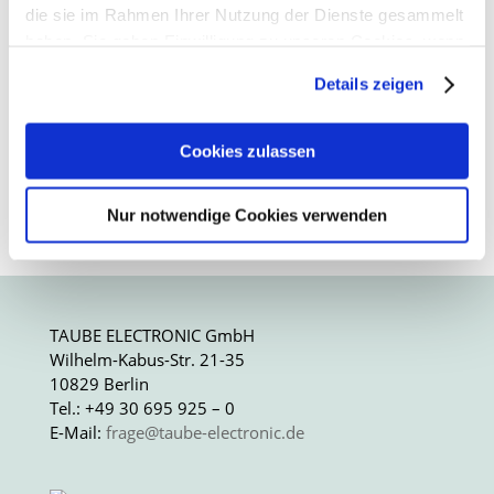
die sie im Rahmen Ihrer Nutzung der Dienste gesammelt
Treffen schaffen Raum für
haben. Sie geben Einwilligung zu unseren Cookies, wenn
Austausch, Verständnis und neue
Sie unsere Webseite weiterhin nutzen.
Ideen“ fand das FED
Details zeigen
Arbeitskreistreffen „Leiterplatte“
Erfahren Sie in unserer
Datenschutzerklärung
mehr
im neuen Standort der...
darüber, wer wir sind, wie Sie uns kontaktieren können
Cookies zulassen
und wie wir personenbezogene Daten verarbeiten.
Lesen Sie mehr
Nur notwendige Cookies verwenden
Sie können Ihre Einwilligung jederzeit von der
Cookie-
Erklärung
in unserer Website ändern oder widerrufen.
TAUBE ELECTRONIC GmbH
Wilhelm-Kabus-Str. 21-35
10829 Berlin
Tel.: +49 30 695 925 – 0
E-Mail:
frage@taube-electronic.de