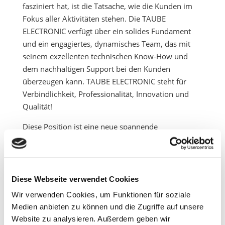
fasziniert hat, ist die Tatsache, wie die Kunden im
Fokus aller Aktivitäten stehen. Die TAUBE
ELECTRONIC verfügt über ein solides Fundament
und ein engagiertes, dynamisches Team, das mit
seinem exzellenten technischen Know-How und
dem nachhaltigen Support bei den Kunden
überzeugen kann. TAUBE ELECTRONIC steht für
Verbindlichkeit, Professionalität, Innovation und
Qualität!
Diese Position ist eine neue spannende
Herausforderung, auf die ich mich persönlich sehr
freue! Ich werde alles dafür einsetzen, die TAUBE
ELECTRONIC weiterhin auf Erfolgskurs zu halten.
Unsere gemeinsame vorrangige Verpflichtung ist
Diese Webseite verwendet Cookies
und bleibt es, Kundenbedürfnisse schnell und
Wir verwenden Cookies, um Funktionen für soziale
flexibel zu bedienen und nachhaltig zu erfüllen.“
Medien anbieten zu können und die Zugriffe auf unsere
Website zu analysieren. Außerdem geben wir
Die Ausrichtung des Unternehmens als EMS