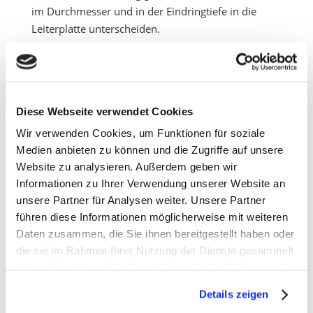
im Durchmesser und in der Eindringtiefe in die
Leiterplatte unterscheiden.
Typabhängig können nur bei offenen
Durchkontaktierungen unterschiedliche Risiken für
die Zuverlässigkeit der Lötstellen entstehen:
Diese Webseite verwendet Cookies
Abfließen des Lotes über offene
Wir verwenden Cookies, um Funktionen für soziale
Durchkontaktierungen
Medien anbieten zu können und die Zugriffe auf unsere
Kurzschlüsse auf der gegenüberliegenden Seite
Website zu analysieren. Außerdem geben wir
Offene Lötstellen
Informationen zu Ihrer Verwendung unserer Website an
Reduzierung der Entwärmungskapazität von
unsere Partner für Analysen weiter. Unsere Partner
thermischen Anschlußflächen
führen diese Informationen möglicherweise mit weiteren
Behinderung von Pastendruckprozessen durch
Daten zusammen, die Sie ihnen bereitgestellt haben oder
Lotanhäufungen auf der gegenüberliegenden
die sie im Rahmen Ihrer Nutzung der Dienste gesammelt
Seite
haben. Sie geben Einwilligung zu unseren Cookies, wenn
Lufteinschlüsse
Sie unsere Webseite weiterhin nutzen.
Details zeigen
Starke Porenbildung (Voids) in Lötstellen