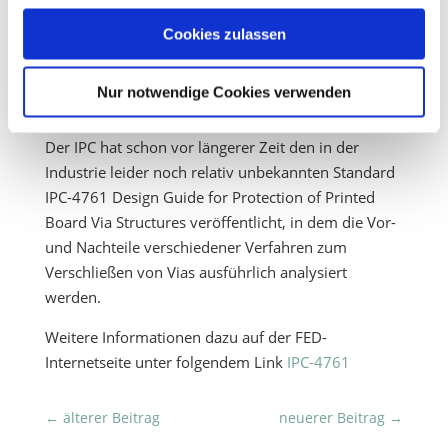
Erfahren Sie in unserer
Datenschutzerklärung
mehr
darüber, wer wir sind, wie Sie uns kontaktieren können
Aufgrund dieser vielfältigen Risiken sollten daher
Cookies zulassen
und wie wir personenbezogene Daten verarbeiten.
Durchkontaktierungen in SMD-Anschlußflächen
grundsätzlich gefüllt und mit einer lötbaren
Nur notwendige Cookies verwenden
Sie können Ihre Einwilligung jederzeit von der
Cookie-
Endmetalliserung versehen sein.
Erklärung
in unserer Website ändern oder widerrufen.
Der IPC hat schon vor längerer Zeit den in der
Industrie leider noch relativ unbekannten Standard
IPC-4761 Design Guide for Protection of Printed
Board Via Structures veröffentlicht, in dem die Vor-
und Nachteile verschiedener Verfahren zum
Verschließen von Vias ausführlich analysiert
werden.
Weitere Informationen dazu auf der FED-
Internetseite unter folgendem Link
IPC-4761
←
älterer Beitrag
neuerer Beitrag
→