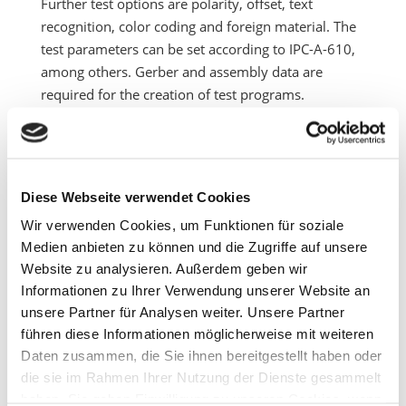
Further test options are polarity, offset, text
recognition, color coding and foreign material. The
test parameters can be set according to IPC-A-610,
among others. Gerber and assembly data are
required for the creation of test programs.
Resolution:
XY = 10 µm
Z = 1 µm
Diese Webseite verwendet Cookies
Wir verwenden Cookies, um Funktionen für soziale
Printed circuit boards with the following
Medien anbieten zu können und die Zugriffe auf unsere
dimensions can be inspected:
Website zu analysieren. Außerdem geben wir
max: 510 mm x 510 mm
Informationen zu Ihrer Verwendung unserer Website an
min: 50 mm x 50 mm
unsere Partner für Analysen weiter. Unsere Partner
Thickness: 0.4mm – 5.0mm
führen diese Informationen möglicherweise mit weiteren
Component clearance above and below: 50 mm
Daten zusammen, die Sie ihnen bereitgestellt haben oder
die sie im Rahmen Ihrer Nutzung der Dienste gesammelt
haben. Sie geben Einwilligung zu unseren Cookies, wenn