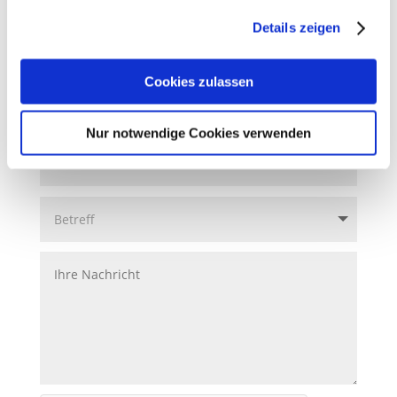
Sie unsere Webseite weiterhin nutzen.
Details zeigen
Schnellkontakt:
Erfahren Sie in unserer
Datenschutzerklärung
mehr
darüber, wer wir sind, wie Sie uns kontaktieren können
Cookies zulassen
und wie wir personenbezogene Daten verarbeiten.
Nur notwendige Cookies verwenden
Sie können Ihre Einwilligung jederzeit von der
Cookie-
Erklärung
in unserer Website ändern oder widerrufen.