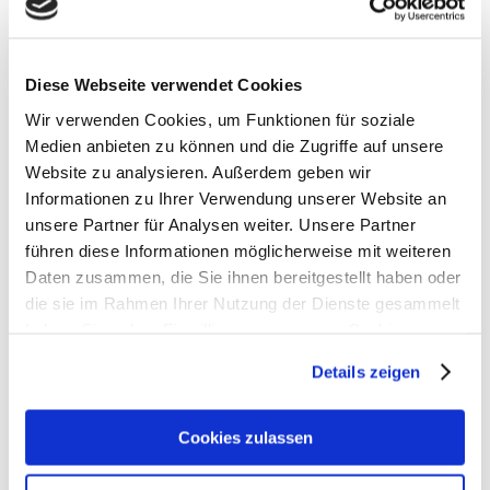
no clogged stencil openings
no solder paste bleeding
This video illustrates the possibilities:
Diese Webseite verwendet Cookies
Wir verwenden Cookies, um Funktionen für soziale
Bitte akzeptieren Sie
statistik, Marketing
Cookies,
Medien anbieten zu können und die Zugriffe auf unsere
um dieses Video anzusehen.
Website zu analysieren. Außerdem geben wir
Informationen zu Ihrer Verwendung unserer Website an
unsere Partner für Analysen weiter. Unsere Partner
Schnellkontakt:
führen diese Informationen möglicherweise mit weiteren
Daten zusammen, die Sie ihnen bereitgestellt haben oder
die sie im Rahmen Ihrer Nutzung der Dienste gesammelt
haben. Sie geben Einwilligung zu unseren Cookies, wenn
Sie unsere Webseite weiterhin nutzen.
Details zeigen
Erfahren Sie in unserer
Datenschutzerklärung
mehr
darüber, wer wir sind, wie Sie uns kontaktieren können
Cookies zulassen
und wie wir personenbezogene Daten verarbeiten.