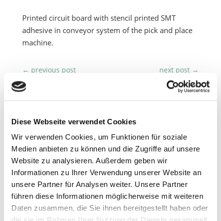
Printed circuit board with stencil printed SMT
adhesive in conveyor system of the pick and place
machine.
←
previous post
next post
→
Getting together
Diese Webseite verwendet Cookies
creates space for
Wir verwenden Cookies, um Funktionen für soziale
Medien anbieten zu können und die Zugriffe auf unsere
discussion,
Website zu analysieren. Außerdem geben wir
understanding and
Informationen zu Ihrer Verwendung unserer Website an
new ideas
unsere Partner für Analysen weiter. Unsere Partner
führen diese Informationen möglicherweise mit weiteren
True to the motto “Getting
Daten zusammen, die Sie ihnen bereitgestellt haben oder
together creates space for
die sie im Rahmen Ihrer Nutzung der Dienste gesammelt