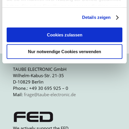
discussion, understanding and
haben. Sie geben Einwilligung zu unseren Cookies, wenn
new ideas.”, the FED “Printed
Sie unsere Webseite weiterhin nutzen.
Details zeigen
Circuit Boards” working group
meeting took place...
Erfahren Sie in unserer
Datenschutzerklärung
mehr
darüber, wer wir sind, wie Sie uns kontaktieren können
Cookies zulassen
und wie wir personenbezogene Daten verarbeiten.
Read More
Nur notwendige Cookies verwenden
Sie können Ihre Einwilligung jederzeit von der
Cookie-
Erklärung
in unserer Website ändern oder widerrufen.
TAUBE ELECTRONIC GmbH
Wilhelm-Kabus-Str. 21-35
D-10829 Berlin
Phone.: +49 30 695 925 – 0
Mail:
frage@taube-electronic.de
We actively support the FED